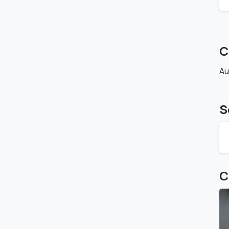
C
Au
S
C