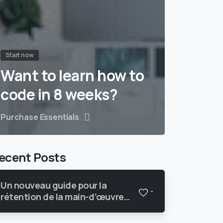
Start now
Want to learn how to
code in 8 weeks?
Purchase Essentials
ecent Posts
Un nouveau guide pour la
-
rétention de la main-d’œuvre
immigrante à l’intention des
PMEquébécoises du secteur