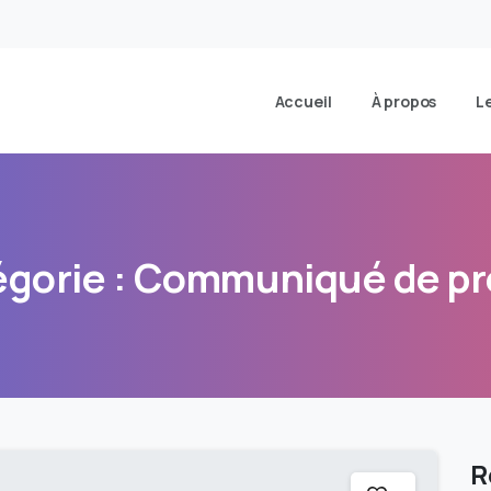
Accueil
À propos
L
gorie :
Communiqué
de
pr
R