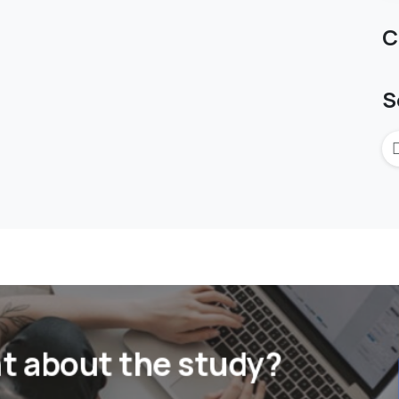
C
S
t about the study?