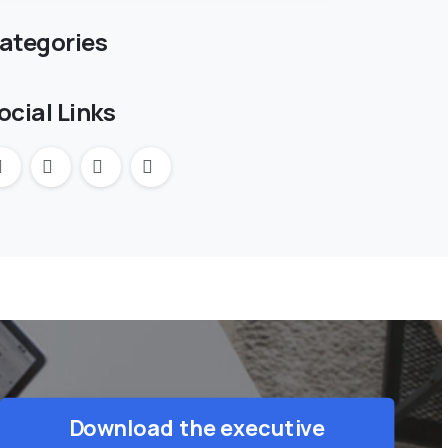
manufacturier
ategories
ocial Links
Download the executive